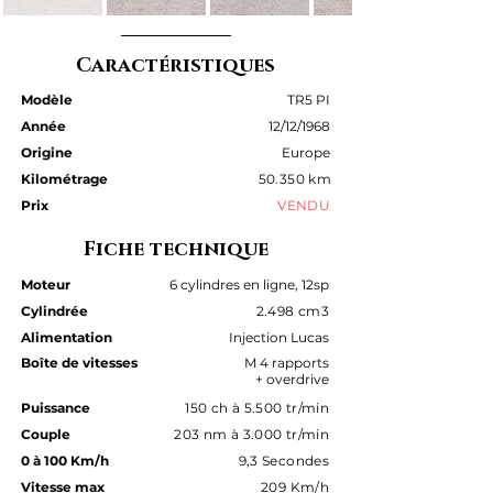
Caractéristiques
Modèle
TR5 PI
Année
12/12/1968
Origine
Europe
Kilométrage
50.350 km
Prix
VENDU
Fiche technique
Moteur
6
cylindres
en ligne, 12sp
Cylindrée
2.498 cm3
Alimentation
Injection Lucas
Boîte de vitesses
M 4 rapports
+ overdrive
Puissance
150 ch à 5.500 tr/min
Couple
203 nm à 3.000 tr/min
0 à 100 Km/h
9,3 Secondes
Vitesse max
209 Km/h