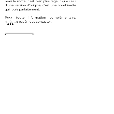
mais le moteur est bien plus rageur que celui
d’une version d’origine, c’est une bombinette
qui roule parfaitement.
Pour toute information complémentaire,
n'hésitez pas à nous contacter.
Retour liste
Contact