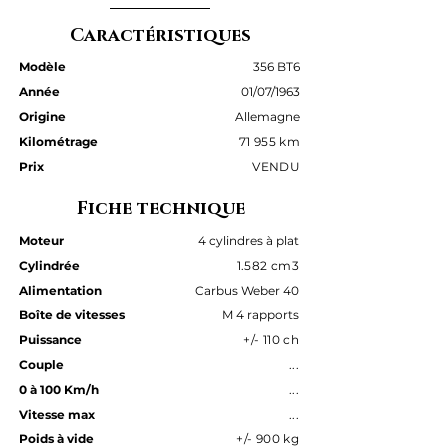
Caractéristiques
Modèle
356 BT6
Année
01/07/1963
Origine
Allemagne
Kilométrage
71 955 km
Prix
VENDU
Fiche technique
Moteur
4 cylindres à plat
Cylindrée
1.582 cm3
Alimentation
Carbus Weber 40
Boîte de vitesses
M 4 rapports
Puissance
+/- 110 ch
Couple
...
0 à 100 Km/h
...
Vitesse max
...
Poids à vide
+/- 900 kg