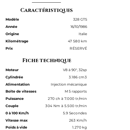
Caractéristiques
Modèle
328 GTS
Année
16/10/1986
Origine
Italie
Kilométrage
47 580 km
Prix
RÉSERVÉ
Fiche technique
Moteur
V8 à 90°, 32sp
Cylindrée
3.186 cm3
Alimentation
Injection mécanique
Boîte de vitesses
M 5 rapports
Puissance
270 ch à 7.000 tr/min
Couple
304 Nm à 5.500 tr/min
0 à 100 Km/h
5.9 Secondes
Vitesse max
263 Km/h
Poids à vide
1.270 kg