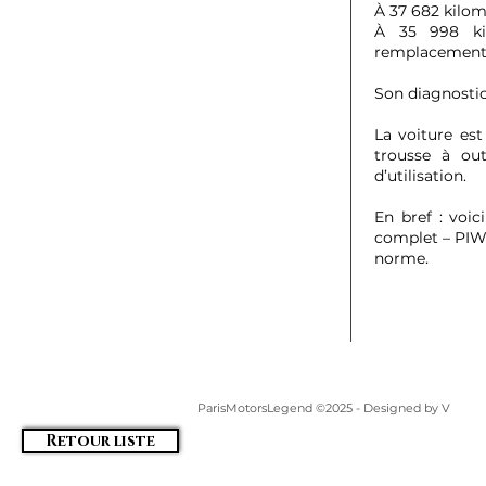
À 37 682 kilom
À 35 998 kil
remplacement 
Son diagnostic
La voiture est
trousse à out
d’utilisation.
En bref : voi
complet – PIW
norme.
ParisMotorsLegend ©2025 - Designed by V
Retour liste