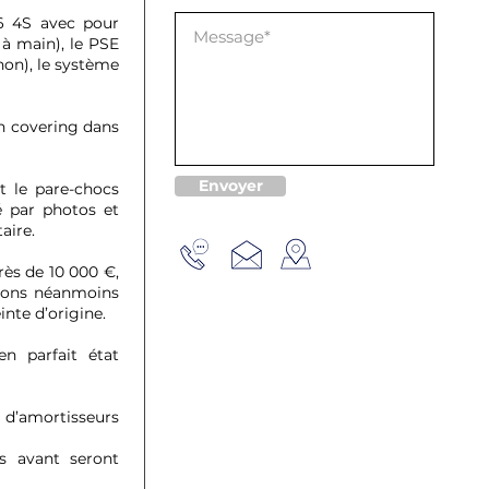
96 4S avec pour
n à main), le PSE
non), le système
un covering dans
Envoyer
t le pare-chocs
é par photos et
aire.
rès de 10 000 €,
rrons néanmoins
inte d’origine.
n parfait état
 d’amortisseurs
s avant seront