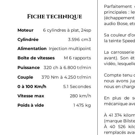
Parfaitement 
principales : l
Fiche technique
(échappement s
audio Bose, et
Moteur
6 cylindres à plat, 24sp
Sa couleur d’o
Cylindrée
3.596 cm3
la teinte Spee
Alimentation
Injection multipoint
La carrosserie
Boîte de vitesses
M 6 rapports
avant). Son é
vidéo, lesquell
Puissance
320 ch à 6.800 tr/min
Compte tenu de
Couple
370 Nm à 4.250 tr/min
nous avons ju
0 à 100 Km/h
5.1 Secondes
nous en charger
Vitesse max
280 km/h
En plus de s
mécanique ave
Poids à vide
1 475 kg
À 41 374 kilom
(marque Bilste
À 40 526 kil
remplacés avan