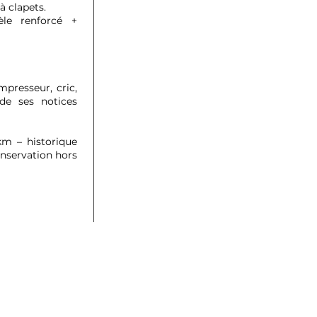
 clapets.
le renforcé +
mpresseur, cric,
 de ses notices
km – historique
nservation hors