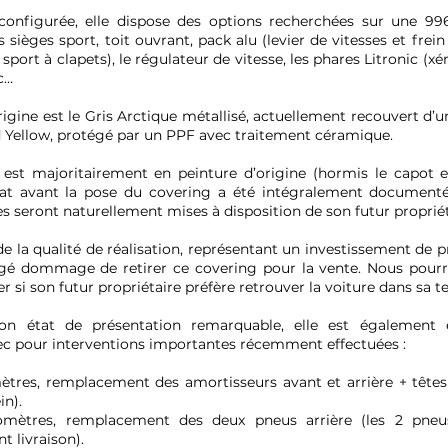
configurée, elle dispose des options recherchées sur une 9
es sièges sport, toit ouvrant, pack alu (levier de vitesses et frei
port à clapets), le régulateur de vitesse, les phares Litronic (xé
c…
rigine est le Gris Arctique métallisé, actuellement recouvert d’
d Yellow, protégé par un PPF avec traitement céramique.
Histoire du modele
 est majoritairement en peinture d’origine (hormis le capot e
tat avant la pose du covering a été intégralement document
es seront naturellement mises à disposition de son futur propriét
 la qualité de réalisation, représentant un investissement de p
gé dommage de retirer ce covering pour la vente. Nous pou
 si son futur propriétaire préfère retrouver la voiture dans sa te
on état de présentation remarquable, elle est également e
c pour interventions importantes récemment effectuées :
ètres, remplacement des amortisseurs avant et arrière + têtes
in).
omètres, remplacement des deux pneus arrière (les 2 pneu
t livraison).